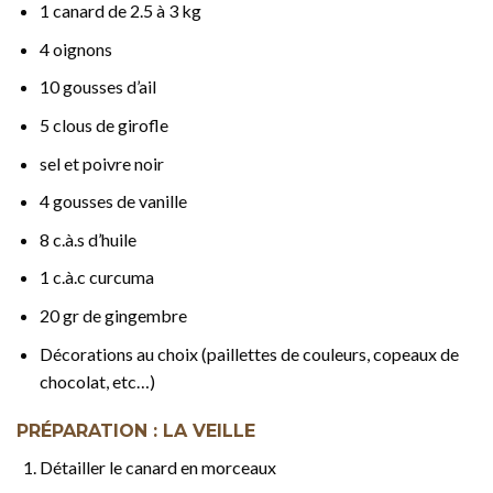
1 canard de 2.5 à 3 kg
4 oignons
10 gousses d’ail
5 clous de girofle
sel et poivre noir
4 gousses de vanille
8 c.à.s d’huile
1 c.à.c curcuma
20 gr de gingembre
Décorations au choix (paillettes de couleurs, copeaux de
chocolat, etc…)
PRÉPARATION : LA VEILLE
Détailler le canard en morceaux