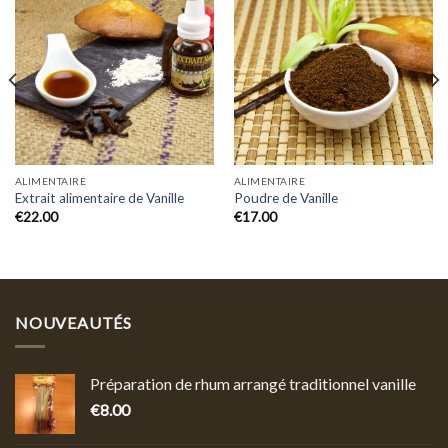
Add to
Add to
wishlist
wishlist
ALIMENTAIRE
ALIMENTAIRE
Extrait alimentaire de Vanille
Poudre de Vanille
€
22.00
€
17.00
NOUVEAUTÉS
Préparation de rhum arrangé traditionnel vanille
€
8.00