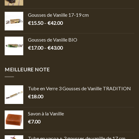
Gousses de Vanille 17-19 cm
€
15.50
–
€
42.00
Gousses de Vanille BIO
€
17.00
–
€
43.00
MEILLEURE NOTE
Tube en Verre 3 Gousses de Vanille TRADITION
€
18.00
Savon à la Vanille
€
7.00
Tube en vacoa + 3 gousses de vanille de 17 cm